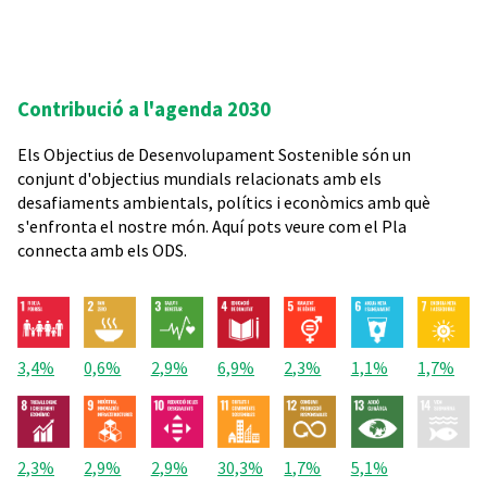
Contribució a l'agenda 2030
Els Objectius de Desenvolupament Sostenible són un
conjunt d'objectius mundials relacionats amb els
desafiaments ambientals, polítics i econòmics amb què
s'enfronta el nostre món. Aquí pots veure com el Pla
connecta amb els ODS.
3,4%
0,6%
2,9%
6,9%
2,3%
1,1%
1,7%
2,3%
2,9%
2,9%
30,3%
1,7%
5,1%