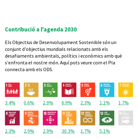
Contribució a l'agenda 2030
Els Objectius de Desenvolupament Sostenible són un
conjunt d'objectius mundials relacionats amb els
desafiaments ambientals, polítics i econòmics amb què
s'enfronta el nostre món. Aquí pots veure com el Pla
connecta amb els ODS.
3,4%
0,6%
2,9%
6,9%
2,3%
1,1%
1,7%
2,3%
2,9%
2,9%
30,3%
1,7%
5,1%