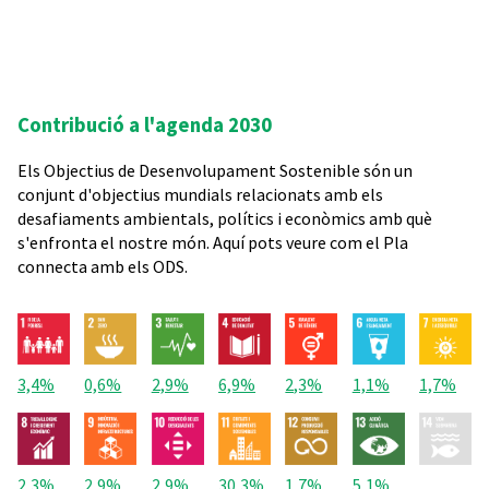
Contribució a l'agenda 2030
Els Objectius de Desenvolupament Sostenible són un
conjunt d'objectius mundials relacionats amb els
desafiaments ambientals, polítics i econòmics amb què
s'enfronta el nostre món. Aquí pots veure com el Pla
connecta amb els ODS.
3,4%
0,6%
2,9%
6,9%
2,3%
1,1%
1,7%
2,3%
2,9%
2,9%
30,3%
1,7%
5,1%