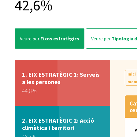
42,6%
veure per
Eixos estratègics
veure per
Tipologia 
EIX ESTRATÈGIC 1: Serveis
Inici
a les persones
memò
44,8%
Ca
ce
EIX ESTRATÈGIC 2: Acció
climàtica i territori
46,3%