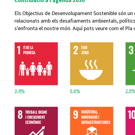
Contribució a l'agenda 2030
Els Objectius de Desenvolupament Sostenible són un 
relacionats amb els desafiaments ambientals, políti
s'enfronta el nostre món. Aquí pots veure com el Pla
3,4%
0,6%
2,9