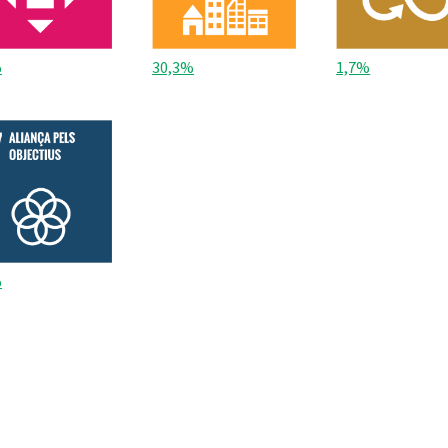
%
30,3%
1,7%
%