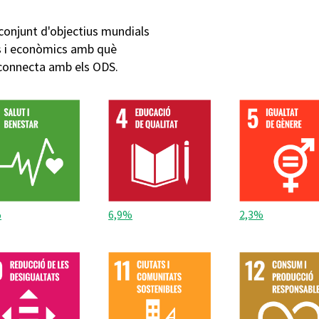
conjunt d'objectius mundials
cs i econòmics amb què
 connecta amb els ODS.
%
6,9%
2,3%