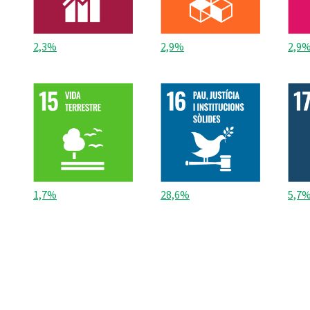
2,3%
2,9%
2,9
1,7%
28,6%
5,7