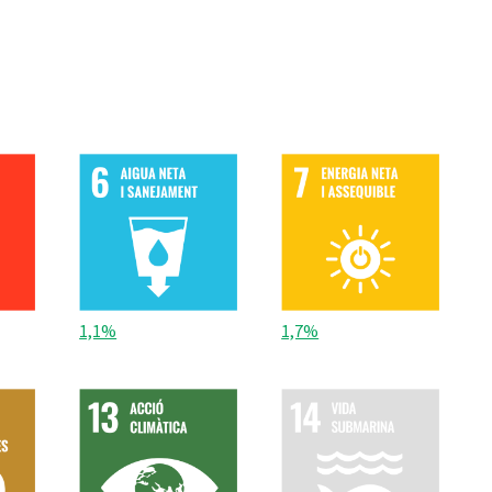
1,1%
1,7%