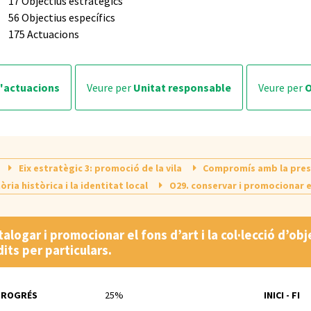
17 Objectius estratègics
56 Objectius específics
175 Actuacions
d'actuacions
veure per
Unitat responsable
veure per
Eix estratègic 3: promoció de la vila
Compromís amb la preser
ria històrica i la identitat local
O29. conservar i promocionar el
talogar i promocionar el fons d’art i la col·lecció d’o
dits per particulars.
PROGRÉS
25%
INICI - FI