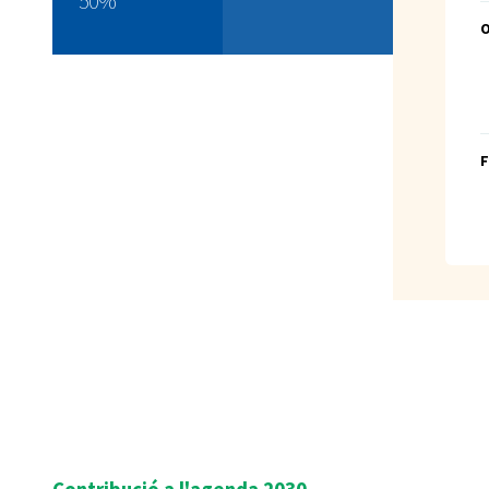
50%
F