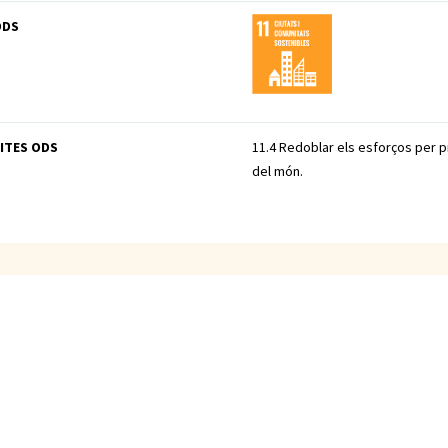
ODS
ITES ODS
11.4 Redoblar els esforços per pro
del món.