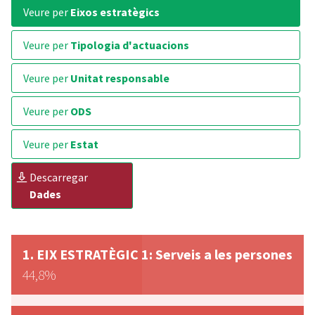
veure per
Eixos estratègics
veure per
Tipologia d'actuacions
veure per
Unitat responsable
veure per
ODS
veure per
Estat
descarregar
Dades
EIX ESTRATÈGIC 1: Serveis a les persones
44,8%