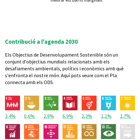
millorar els barris marginals.
Contribució a l'agenda 2030
Els Objectius de Desenvolupament Sostenible són un
conjunt d'objectius mundials relacionats amb els
desafiaments ambientals, polítics i econòmics amb què
s'enfronta el nostre món. Aquí pots veure com el Pla
connecta amb els ODS.
3,4%
0,6%
2,9%
6,9%
2,3%
1,1%
1,7%