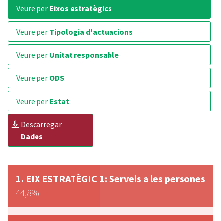
veure per
Eixos estratègics
veure per
Tipologia d'actuacions
veure per
Unitat responsable
veure per
ODS
veure per
Estat
descarregar
Dades
EIX ESTRATÈGIC 1: Serveis a les persones
44,8%